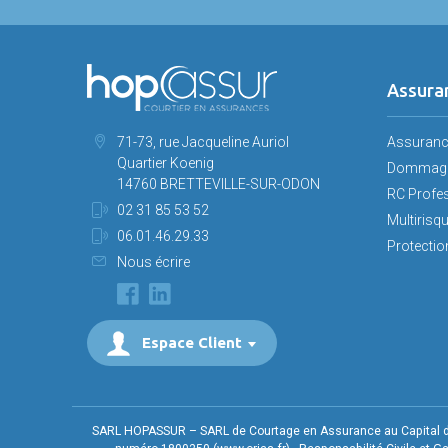
Assura
71-73, rue Jacqueline Auriol
Assuran
Quartier Koenig
Dommage
14760 BRETTEVILLE-SUR-ODON
RC Profe
02 31 85 53 52
Multirisq
06.01.46.29.33
Protection
Nous écrire
Espace Client
SARL HOPASSUR – SARL de Courtage en Assurance au Capital de 