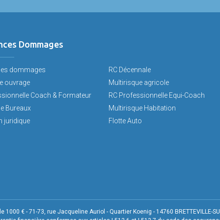
nces Dommages
ces dommages
RC Décennale
 ouvrage
Multirisque agricole
ssionnelle Coach & Formateur
RC Professionnelle Equi-Coach
ue Bureaux
Multirisque Habitation
 juridique
Flotte Auto
1000 € - 71-73, rue Jacqueline Auriol - Quartier Koenig - 14760 BRETTEVILLE-S