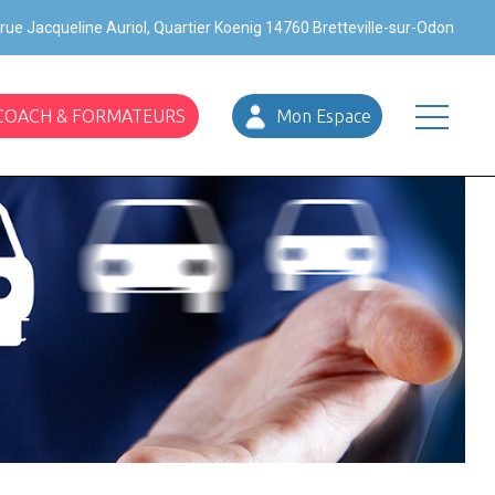
rue Jacqueline Auriol, Quartier Koenig 14760 Bretteville-sur-Odon
 COACH & FORMATEURS
Mon Espace
at