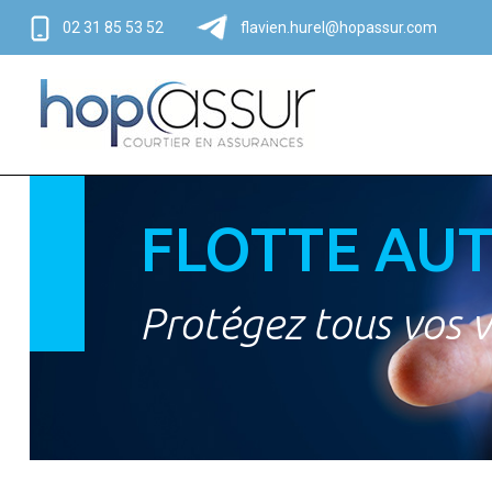
02 31 85 53 52
flavien.hurel@hopassur.com
FLOTTE AU
Protégez tous vos v