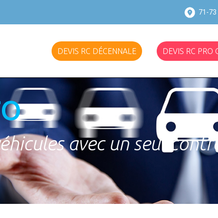
71-73 
DEVIS RC DÉCENNALE
DEVIS RC PRO
TO
éhicules avec un seul contr