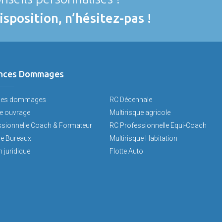
isposition, n’hésitez-pas !
nces Dommages
ces dommages
RC Décennale
 ouvrage
Multirisque agricole
ssionnelle Coach & Formateur
RC Professionnelle Equi-Coach
ue Bureaux
Multirisque Habitation
 juridique
Flotte Auto