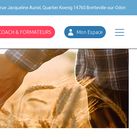
rue Jacqueline Auriol, Quartier Koenig 14760 Bretteville-sur-Odon
 COACH & FORMATEURS
Mon Espace