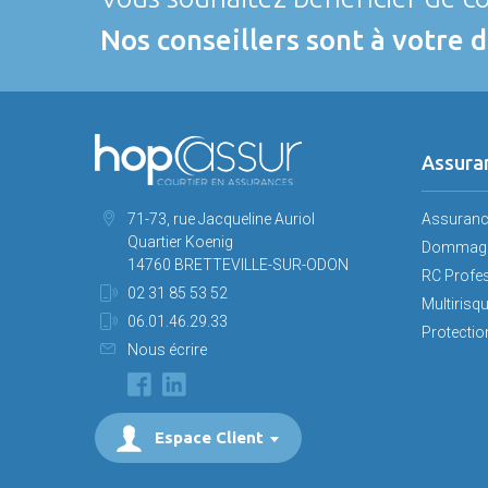
Nos conseillers sont à votre d
Assura
71-73, rue Jacqueline Auriol
Assuran
Quartier Koenig
Dommage
14760 BRETTEVILLE-SUR-ODON
RC Profe
02 31 85 53 52
Multirisq
06.01.46.29.33
Protection
Nous écrire
Espace Client