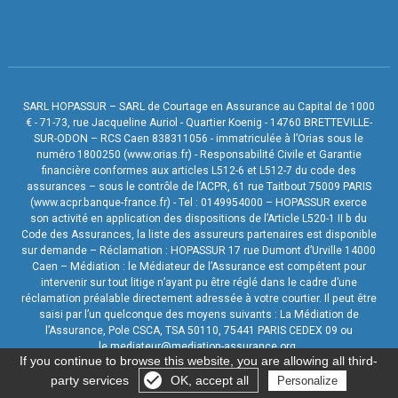
SARL HOPASSUR – SARL de Courtage en Assurance au Capital de 1000
€ - 71-73, rue Jacqueline Auriol - Quartier Koenig - 14760 BRETTEVILLE-
SUR-ODON – RCS Caen 838311056 - immatriculée à l’Orias sous le
numéro 1800250 (www.orias.fr) - Responsabilité Civile et Garantie
financière conformes aux articles L512-6 et L512-7 du code des
assurances – sous le contrôle de l’ACPR, 61 rue Taitbout 75009 PARIS
(www.acpr.banque-france.fr) - Tel : 0149954000 – HOPASSUR exerce
son activité en application des dispositions de l’Article L520-1 II b du
Code des Assurances, la liste des assureurs partenaires est disponible
sur demande – Réclamation : HOPASSUR 17 rue Dumont d’Urville 14000
Caen – Médiation : le Médiateur de l’Assurance est compétent pour
intervenir sur tout litige n’ayant pu être réglé dans le cadre d’une
réclamation préalable directement adressée à votre courtier. Il peut être
saisi par l’un quelconque des moyens suivants : La Médiation de
l’Assurance, Pole CSCA, TSA 50110, 75441 PARIS CEDEX 09 ou
le.mediateur@mediation-assurance.org.
If you continue to browse this website, you are allowing all third-
party services
OK, accept all
Personalize
Gérer les cookies
Mentions légales
-
Création site internet
:
Agence Digitale :
Netskiss