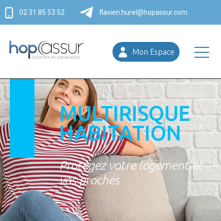
02 31 85 53 52
flavien.hurel@hopassur.com
Mon Espace
MULTIRISQUE
HABITATION
Protégez votre logement et
vos proches